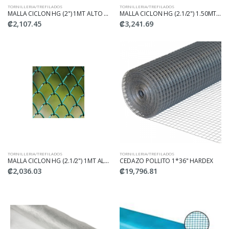
TORNILLERIA/TREFILADOS
TORNILLERIA/TREFILADOS
MALLA CICLON HG (2") 1MT ALTO #10
MALLA CICLON HG (2.1/2") 1.50MT ALTO #10
₡2,107.45
₡3,241.69
TORNILLERIA/TREFILADOS
TORNILLERIA/TREFILADOS
MALLA CICLON HG (2.1/2") 1MT ALTO #10
CEDAZO POLLITO 1*36" HARDEX
₡2,036.03
₡19,796.81