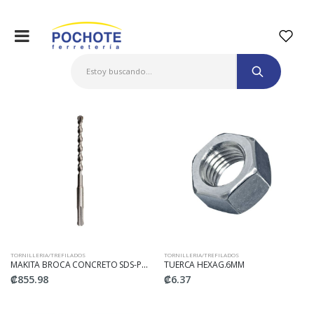
TORNILLERIA/TREFILADOS
TORNILLERIA/TREFILADOS
MAKITA BROCA CONCRETO SDS-PLUS 5/16"X6-1/4"
TUERCA HEXAG.6MM
₡855.98
₡6.37