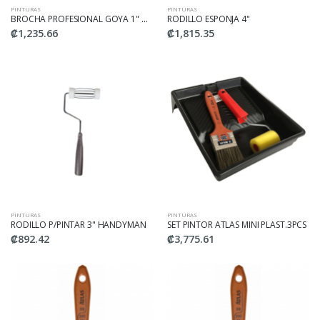
PINTURAS
PINTURAS
BROCHA PROFESIONAL GOYA 1" MANGO AZUL
RODILLO ESPONJA 4"
₡1,235.66
₡1,815.35
PINTURAS
PINTURAS
RODILLO P/PINTAR 3" HANDYMAN
SET PINTOR ATLAS MINI PLAST.3PCS
₡892.42
₡3,775.61