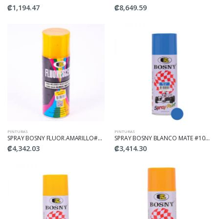
₡1,194.47
₡8,649.59
PINTURAS
PINTURAS
SPRAY BOSNY FLUOR.AMARILLO#SB-1005
SPRAY BOSNY BLANCO MATE #1007
₡4,342.03
₡3,414.30