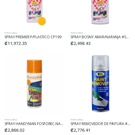
PINTURAS
PINTURAS
SPRAY PREMIER P/PLASTICO CP199
SPRAY BOSNY AMAR/NARANJA #SB-31
₡11,972.35
₡2,498.43
PINTURAS
PINTURAS
SPRAY HANDYMAN FOSFOREC.NARA FL1006
SPRAY REMOVEDOR DE PINTURA #016
₡2,866.02
₡2,776.41