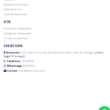
Nuestros Productos
Ideas Pochote
Cuentas Bancarias
SITIO
Productos Destacados
Categorias Destacadas
Tu lista de favoritos
CONTÁCTENOS
Dirección:
525 metros al oeste del Mercado Municipal de Cartago
¿Cómo
llegar? (Clic aquí)
Teléfono:
25918920
Whatsapp:
85699203
Correo:
info@elpochote.com