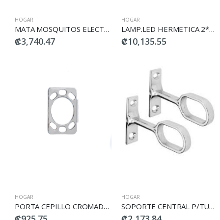
HOGAR
HOGAR
MATA MOSQUITOS ELECTRICO 120V E35860 ROCKWELL
LAMP.LED HERMETICA 2*18W AMERICAN
₡3,740.47
₡10,135.55
HOGAR
HOGAR
PORTA CEPILLO CROMADO #463-A
SOPORTE CENTRAL P/TUBO OVALADO (2PCS) DECOSTEEL
₡925.75
₡2,173.84