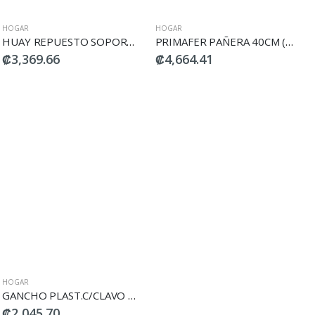
HOGAR
HOGAR
HUAY REPUESTO SOPORTE P/TELEFONO DE DUCHA HUNK 203
PRIMAFER PAÑERA 40CM (16") BLANCA
₡3,369.66
₡4,664.41
HOGAR
GANCHO PLAST.C/CLAVO #3180 4PZ
₡2,045.70