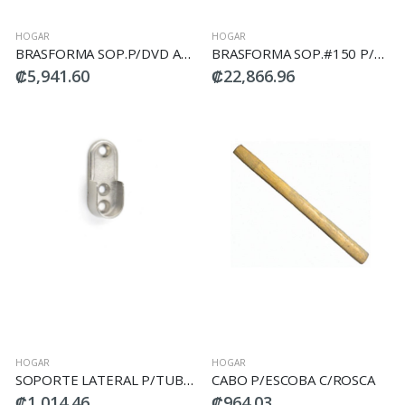
HOGAR
HOGAR
BRASFORMA SOP.P/DVD A172 NEGRO
BRASFORMA SOP.#150 P/TV 10-55 TECHO
₡5,941.60
₡22,866.96
HOGAR
HOGAR
SOPORTE LATERAL P/TUBO OVALADO (2PCS) DECOSTEEL
CABO P/ESCOBA C/ROSCA
₡1,014.46
₡964.03