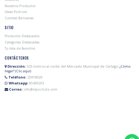
Nuestros Productos
Ideas Pochote
Cuentas Bancarias
SITIO
Productos Destacados
Categorias Destacadas
Tu lista de favoritos
CONTÁCTENOS
Dirección:
525 metros al oeste del Mercado Municipal de Cartago
¿Cómo
llegar? (Clic aquí)
Teléfono:
25918920
Whatsapp:
85699203
Correo:
info@elpochote.com