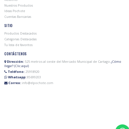
Nuestros Productos
Ideas Pochote
Cuentas Bancarias
SITIO
Productos Destacados
Categorias Destacadas
Tu lista de favoritos
CONTÁCTENOS
Dirección:
525 metros al oeste del Mercado Municipal de Cartago
¿Cómo
llegar? (Clic aquí)
Teléfono:
25918920
Whatsapp:
85699203
Correo:
info@elpochote.com