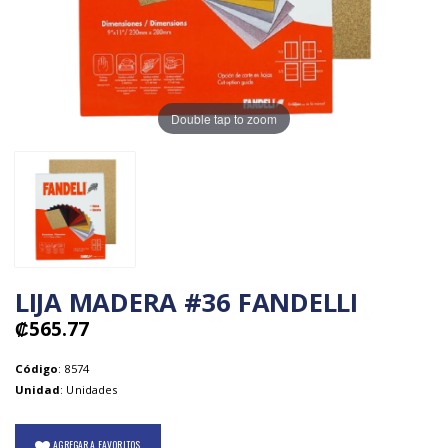
Double tap to zoom
LIJA MADERA #36 FANDELLI
₡565.77
Código
: 8574
Unidad
: Unidades
AGREGAR A FAVORITOS