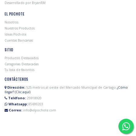
Desarrollado por BryanRM
EL POCHOTE
Nosotros
Nuestros Productos
Ideas Pochote
Cuentas Bancarias
SITIO
Productos Destacados
Categorias Destacadas
Tu lista de favoritos
CONTÁCTENOS
Dirección:
525 metros al oeste del Mercado Municipal de Cartago
¿Cómo
llegar? (Clic aquí)
Teléfono:
25918920
Whatsapp:
85699203
Correo:
info@elpochote.com