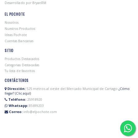
Desarrollado por BryanRM
EL POCHOTE
Nosotros
Nuestros Productos
Ideas Pochote
Cuentas Bancarias
SITIO
Productos Destacados
Categorias Destacadas
Tu lista de favoritos
CONTÁCTENOS
Dirección:
525 metros al oeste del Mercado Municipal de Cartago
¿Cómo
llegar? (Clic aquí)
Teléfono:
25918920
Whatsapp:
85699203
Correo:
info@elpochote.com