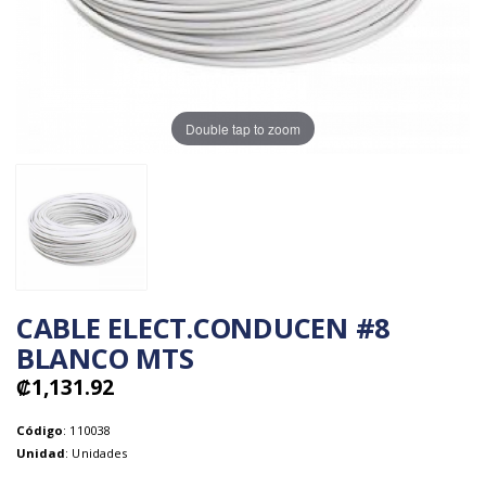
Double tap to zoom
CABLE ELECT.CONDUCEN #8
BLANCO MTS
₡1,131.92
Código
: 110038
Unidad
: Unidades