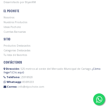
Desarrollado por BryanRM
EL POCHOTE
Nosotros
Nuestros Productos
Ideas Pochote
Cuentas Bancarias
SITIO
Productos Destacados
Categorias Destacadas
Tu lista de favoritos
CONTÁCTENOS
Dirección:
525 metros al oeste del Mercado Municipal de Cartago
¿Cómo
llegar? (Clic aquí)
Teléfono:
25918920
Whatsapp:
85699203
Correo:
info@elpochote.com