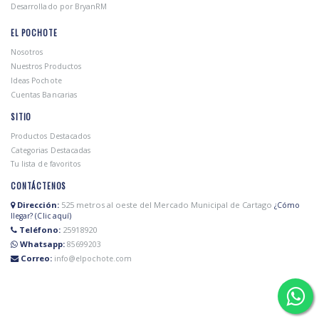
Desarrollado por BryanRM
EL POCHOTE
Nosotros
Nuestros Productos
Ideas Pochote
Cuentas Bancarias
SITIO
Productos Destacados
Categorias Destacadas
Tu lista de favoritos
CONTÁCTENOS
Dirección:
525 metros al oeste del Mercado Municipal de Cartago
¿Cómo
llegar? (Clic aquí)
Teléfono:
25918920
Whatsapp:
85699203
Correo:
info@elpochote.com