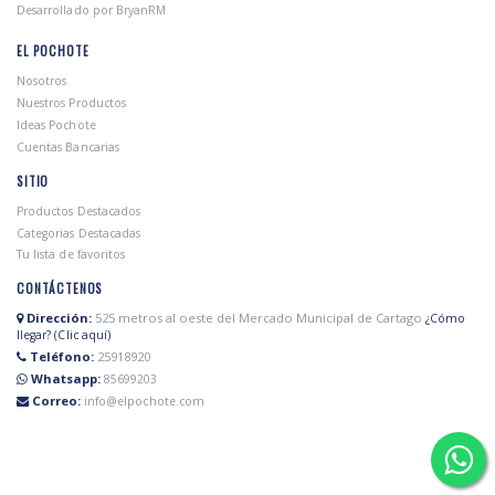
Desarrollado por BryanRM
EL POCHOTE
Nosotros
Nuestros Productos
Ideas Pochote
Cuentas Bancarias
SITIO
Productos Destacados
Categorias Destacadas
Tu lista de favoritos
CONTÁCTENOS
Dirección:
525 metros al oeste del Mercado Municipal de Cartago
¿Cómo
llegar? (Clic aquí)
Teléfono:
25918920
Whatsapp:
85699203
Correo:
info@elpochote.com