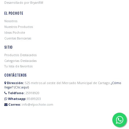
Desarrollado por BryanRM
EL POCHOTE
Nosotros
Nuestros Productos
Ideas Pochote
Cuentas Bancarias
SITIO
Productos Destacados
Categorias Destacadas
Tu lista de favoritos
CONTÁCTENOS
Dirección:
525 metros al oeste del Mercado Municipal de Cartago
¿Cómo
llegar? (Clic aquí)
Teléfono:
25918920
Whatsapp:
85699203
Correo:
info@elpochote.com