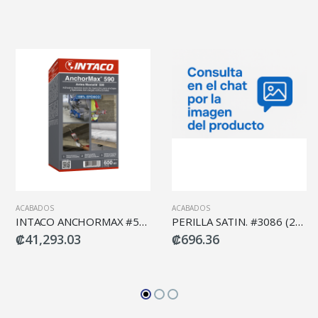
ACABADOS
ACABADOS
INTACO ANCHORMAX #590 ANCL 600ML
PERILLA SATIN. #3086 (2PCS) DECOSTEEL
₡41,293.03
₡696.36