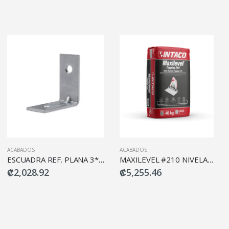
ACABADOS
ACABADOS
ESCUADRA REF. PLANA 3*3 (6PCS) DECOSTEEL
MAXILEVEL #210 NIVELADOR PISO SACO 40K
₡2,028.92
₡5,255.46