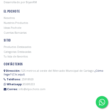
Desarrollado por BryanRM
EL POCHOTE
Nosotros
Nuestros Productos
Ideas Pochote
Cuentas Bancarias
SITIO
Productos Destacados
Categorias Destacadas
Tu lista de favoritos
CONTÁCTENOS
Dirección:
525 metros al oeste del Mercado Municipal de Cartago
¿Cómo
llegar? (Clic aquí)
Teléfono:
25918920
Whatsapp:
85699203
Correo:
info@elpochote.com